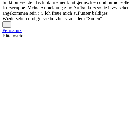
funktionierender Technik in einer bunt gemischten und humorvollen
Kursgruppe. Meine Anmeldung zum Aufbaukurs sollte inzwischen
angekommen sein :-). Ich freue mich auf unser baldiges
Wiedersehen und grüsse herzlichst aus dem "Süden".
Diese
...
Metabox
Permalink
ein-/ausblenden.
Bitte warten …