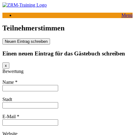
Zum
Inhalt
Menü
springen
Teilnehmerstimmen
Einen neuen Eintrag für das Gästebuch schreiben
Dieses
x
Formular
Bewertung
ausblenden
Name
*
Stadt
E-Mail
*
Website