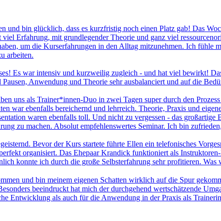
 und bin glücklich, dass es kurzfristig noch einen Platz gab! Das Woch
 viel Erfahrung, mit grundlegender Theorie und ganz viel ressourcenori
 haben, um die Kurserfahrungen in den Alltag mitzunehmen. Ich fühle 
u arbeiten.
es! Es war intensiv und kurzweilig zugleich - und hat viel bewirkt! Da
d Pausen, Anwendung und Theorie sehr ausbalanciert und auf die Bedü
 uns als Trainer*innen-Duo in zwei Tagen super durch den Prozess gele
ten war ebenfalls bereichernd und lehrreich. Theorie, Praxis und ei
ntation waren ebenfalls toll. Und nicht zu vergessen - das großartige
ahrung zu machen. Absolut empfehlenswertes Seminar. Ich bin zufrieden
isternd. Bevor der Kurs startete führte Ellen ein telefonisches Vorgesp
 perfekt organisiert. Das Ehepaar Krandick funktioniert als Instruktoren
nlich konnte ich durch die große Selbsterfahrung sehr profitieren. Was
men und bin meinem eigenen Schatten wirklich auf die Spur gekomme
d. Besonders beeindruckt hat mich der durchgehend wertschätzende Umg
che Entwicklung als auch für die Anwendung in der Praxis als Traineri