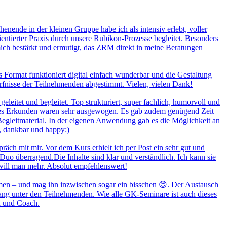
enende in der kleinen Gruppe habe ich als intensiv erlebt, voller
entierter Praxis durch unsere Rubikon-Prozesse begleitet. Besonders
mich bestärkt und ermutigt, das ZRM direkt in meine Beratungen
s Format funktioniert digital einfach wunderbar und die Gestaltung
rfnisse der Teilnehmenden abgestimmt. Vielen, vielen Dank!
itet und begleitet. Top strukturiert, super fachlich, humorvoll und
genes Erkunden waren sehr ausgewogen. Es gab zudem genügend Zeit
 Begleitmaterial. In der eigenen Anwendung gab es die Möglichkeit an
, dankbar und happy:)
räch mit mir. Vor dem Kurs erhielt ich per Post ein sehr gut und
-Duo überragend.Die Inhalte sind klar und verständlich. Ich kann sie
 will man mehr. Absolut empfehlenswert!
n – und mag ihn inzwischen sogar ein bisschen 😊. Der Austausch
ang unter den Teilnehmenden. Wie alle GK-Seminare ist auch dieses
n und Coach.