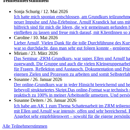
Teilnehmerstimmen
Sonja Schurig
/
12. Mai 2026
Ich hatte mich spontan entschlossen, am Grundkurs teilzunehmen
neuer Impulse und Aha-Erlebnisse. Arnulf Krandick hat uns mit
hilfreich sind für mich die Ideen, die wir gemeinsam gefunden
einfließen zu lassen und freue mich darauf, mit KlientInnen so z
Caroline
/
10. Mai 2026
Lieber Arnulf, Vielen Dank für die tolle Durchführung des Kurs
war so durchdacht, dass man sehr gut folgen konnte - genügen
Miriam
/
23. März 2026
Das Seminar -ZRM-Grundkurs- war super. Ellen und Arnulf haben
zugewandt. Die Gruppe und auch die vielen Kleingruppenarbei
für Fragen, Reflektion und Austausch. Dokumentation und Präse
eigenen Zielen und Prozessen zu arbeiten und somit Selbsterf
Susanne
/
26. Januar 2026
Der online-Grundkurs war in jeder Hinsicht bereichernd und bege
liebevoll strukturiertes Skript.Das online-Format war technisch
praktisch zu 100% in meiner Arbeitsstelle umsetzen. Und persö
Susanne Deiters
/
26. Januar 2026
Ich habe am AK 1 zum Thema Schattenarbeit im ZRM teilgenom
mit Ellen und Arnulf war intensiv, offen und sehr bereichern
Angebot sehr empfehlenswert – sowohl für die eigene persönli
Alle Teilnehmerstimmen