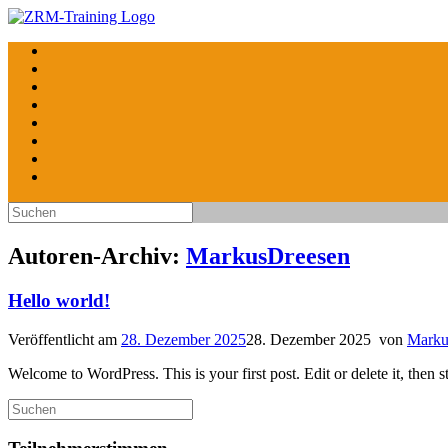
Zum
Inhalt
springen
Suchen
nach:
Autoren-Archiv:
MarkusDreesen
Hello world!
Veröffentlicht am
28. Dezember 2025
28. Dezember 2025
von
Marku
Welcome to WordPress. This is your first post. Edit or delete it, then st
Suchen
nach: