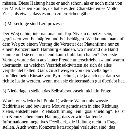
müssen. Diese Haltung hatte er auch schon, als er noch nicht von
der Musik leben konnte, da hatte es den Charakter eines Motto-
Ziels, als etwas, dass es noch zu erreichen gäbe.
2) Misserfolge sind Lernprozesse
Der Weg dahin, international auf Top-Niveau dabei zu sein, ist
gepflastert von Fettnäpfen und Fehlschlägen. Wie konnte man auf
dem Weg zu einem Vertrag die Vertreter der Plattenfirma nur zu
einem Konzert nach Hamburg einladen, wo niemand die Band
kannte und sie entsprechend kaum Publikum hatten? Der erste
Vertrag wurde dann aus lauter Freude unterschrieben – und waren
überrascht, zu welchen Verzriebsaktivitäten sie sich da alles
verpflichtet hatten. Ganz zu schweigen von den vielfältigen
Unfällen beim Einsatz von Pyrotechnik, die ja auch erst dann so
richtig lustig werden, wenn man sie einigermaßen gut überlebt hat.
3) Niederlagen stellen das Selbstbewusstsein nicht in Frage
Womit wir wieder bei Punkt 1) wären: Wenn unbewusste
Bedürfnisse und bewusste Motive gemeinsam in eine Richtung
zielen, entsteht eine „Zielabschirmung“ ein „goal shielding“. Es ist
ein Kennzeichen einer Haltung, dass zuwiderlaufende
Informationen, negatives Feedback, die Haltung nicht in Frage
stellen. Auch wenn Konzerte katastrophal verlaufen sind, das