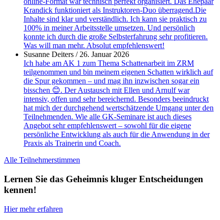
online-Format war technisch perfekt organisiert. Das Ehepaar
Krandick funktioniert als Instruktoren-Duo überragend.Die
Inhalte sind klar und verständlich. Ich kann sie praktisch zu
100% in meiner Arbeitsstelle umsetzen. Und persönlich
konnte ich durch die große Selbsterfahrung sehr profitieren.
Was will man mehr. Absolut empfehlenswert!
Susanne Deiters
/
26. Januar 2026
Ich habe am AK 1 zum Thema Schattenarbeit im ZRM
teilgenommen und bin meinem eigenen Schatten wirklich auf
die Spur gekommen – und mag ihn inzwischen sogar ein
bisschen 😊. Der Austausch mit Ellen und Arnulf war
intensiv, offen und sehr bereichernd. Besonders beeindruckt
hat mich der durchgehend wertschätzende Umgang unter den
Teilnehmenden. Wie alle GK-Seminare ist auch dieses
Angebot sehr empfehlenswert – sowohl für die eigene
persönliche Entwicklung als auch für die Anwendung in der
Praxis als Trainerin und Coach.
Alle Teilnehmerstimmen
Lernen Sie das Geheimnis kluger Entscheidungen
kennen!
Hier mehr erfahren