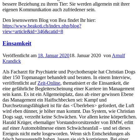
bessere Beziehung zu ihrem Tier: Sie werden allgemein mit ihrer
eigenen Kommunikation auch zufriedener sein.
Den lesenswerten Blog von Bea findet Ihr hier:
https://www.beakoti.ch/index.php/blog?
view=article&id=346&catid=8
Einsamkeit
Veröffentlicht am
18. Januar 2020
18. Januar 2020
von
Arnulf
Krandick
Als Facharzt für Psychiatrie und Psychotherapie hat Christian Dogs
über 150 Topmanager behandelt und beraten. In einem Interview,
veröffentlicht auf
Zeit-Online
, thematisiert er die Einsamkeit, die
eine gefährliche Begleiterscheinung einer Karriere im Management
sein kann. Es ist ein Allgemeinplatz, dass ab einer gewissen Ebene
das Management ein Haifischbecken sei: Kampf und
Durchsetzungsfähigkeit ist für das <Überleben> gefordert, die Luft
wird eben dünner, je höher man kommt. Das System, wie Christian
Dogs sagt, verzeiht keine Schwächen. Vor allem keine körperlichen.
Harald Krüger, ehemaliger Vorstandsvorsitzender von BMW, erlitt
auf einer Automobilmesse einen Schwächeanfall – und sei dieses
Ereignis nicht mehr losgeworden. Wenn sich Entscheidungen als
falsch herausgestellt haben, lassen sie sich korrigieren. Bei einer