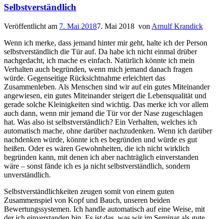
Selbstverständlich
Veröffentlicht am
7. Mai 2018
7. Mai 2018
von
Arnulf Krandick
Wenn ich merke, dass jemand hinter mir geht, halte ich der Person
selbstverständlich die Tür auf. Da habe ich nicht einmal drüber
nachgedacht, ich mache es einfach. Natürlich könnte ich mein
Verhalten auch begründen, wenn mich jemand danach fragen
würde. Gegenseitige Rücksichtnahme erleichtert das
Zusammenleben. Als Menschen sind wir auf ein gutes Miteinander
angewiesen, ein gutes Miteinander steigert die Lebensqualität und
gerade solche Kleinigkeiten sind wichtig. Das merke ich vor allem
auch dann, wenn mir jemand die Tür vor der Nase zugeschlagen
hat. Was also ist selbstverständlich? Ein Verhalten, welches ich
automatisch mache, ohne darüber nachzudenken. Wenn ich darüber
nachdenken würde, könnte ich es begründen und würde es gut
heißen. Oder es wären Gewohnheiten, die ich nicht wirklich
begründen kann, mit denen ich aber nachträglich einverstanden
wäre – sonst fände ich es ja nicht selbstverständlich, sondern
unverständlich.
Selbstverständlichkeiten zeugen somit von einem guten
Zusammenspiel von Kopf und Bauch, unseren beiden
Bewertungssystemen. Ich handle automatisch auf eine Weise, mit
der ich einverstanden bin. Es ist das, was wir im Seminar als gute