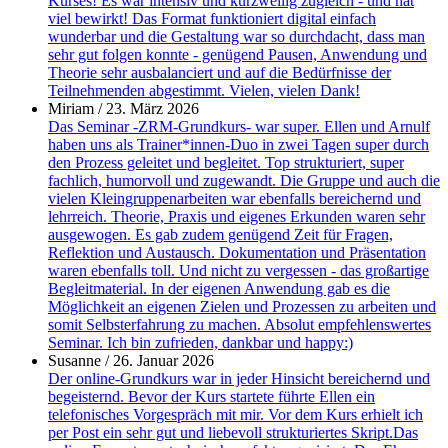
Kurses! Es war intensiv und kurzweilig zugleich - und hat
viel bewirkt! Das Format funktioniert digital einfach
wunderbar und die Gestaltung war so durchdacht, dass man
sehr gut folgen konnte - genügend Pausen, Anwendung und
Theorie sehr ausbalanciert und auf die Bedürfnisse der
Teilnehmenden abgestimmt. Vielen, vielen Dank!
Miriam
/
23. März 2026
Das Seminar -ZRM-Grundkurs- war super. Ellen und Arnulf
haben uns als Trainer*innen-Duo in zwei Tagen super durch
den Prozess geleitet und begleitet. Top strukturiert, super
fachlich, humorvoll und zugewandt. Die Gruppe und auch die
vielen Kleingruppenarbeiten war ebenfalls bereichernd und
lehrreich. Theorie, Praxis und eigenes Erkunden waren sehr
ausgewogen. Es gab zudem genügend Zeit für Fragen,
Reflektion und Austausch. Dokumentation und Präsentation
waren ebenfalls toll. Und nicht zu vergessen - das großartige
Begleitmaterial. In der eigenen Anwendung gab es die
Möglichkeit an eigenen Zielen und Prozessen zu arbeiten und
somit Selbsterfahrung zu machen. Absolut empfehlenswertes
Seminar. Ich bin zufrieden, dankbar und happy:)
Susanne
/
26. Januar 2026
Der online-Grundkurs war in jeder Hinsicht bereichernd und
begeisternd. Bevor der Kurs startete führte Ellen ein
telefonisches Vorgespräch mit mir. Vor dem Kurs erhielt ich
per Post ein sehr gut und liebevoll strukturiertes Skript.Das