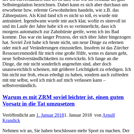
Selbstregulation bezeichnen. Dabei kann es sich aber durchaus um
erworbene bzw. erlernte Gewohnheiten handeln, wie z.B. das
Zähneputzen. Als Kind fand ich es nicht so toll, es wurde mir
antrainiert. Irgendwann wurde mir auch klar, wofür es sinnvoll ist
und im Laufe der Jahre habe ich es so verinnerlicht, dass ich
morgens automatisch zur Zahnbürste greife, wenn ich ins Bad
komme. Das war ein langer Prozess, der sich über Jahre hingezogen
hat. Soviel Zeit habe ich heute nicht, um neue Dinge zu erlernen
oder mich auf Veränderungen einzustellen. Insofern ist das Zürcher
Ressourcenmodell für mich eine große Hilfe, wenn es darum geht,
neue Selbstverständlichkeiten zu entwickeln. Ich fange an die
Dinge, die mir nicht sonderlich angenehm sind, aber doch
unausweichlich scheinen, mit größerer Leichtigkeit zu erledigen. Ich
bin nicht nur froh, etwas erledigt zu haben, sondern auch zufrieden
mit mir selbst, weil ich mich auf mich verlassen kann –
selbstverständlich.
Warum es mit ZRM soviel leichter ist, einen guten
Vorsatz in die Tat umzusetzen
Veröffentlicht am
1. Januar 2018
1. Januar 2018
von
Arnulf
Krandick
Nehmen wir an, Sie haben beschlossen mehr Sport zu machen. Der