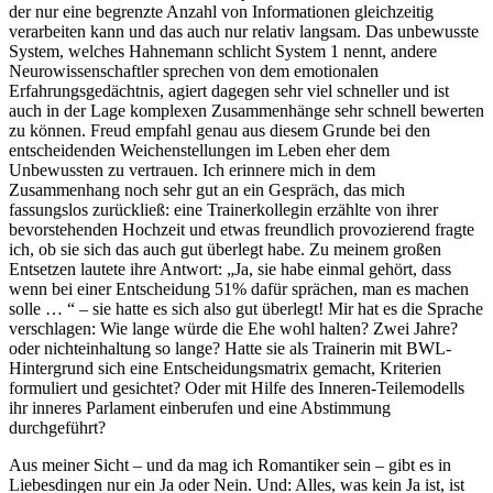
der nur eine begrenzte Anzahl von Informationen gleichzeitig
verarbeiten kann und das auch nur relativ langsam. Das unbewusste
System, welches Hahnemann schlicht System 1 nennt, andere
Neurowissenschaftler sprechen von dem emotionalen
Erfahrungsgedächtnis, agiert dagegen sehr viel schneller und ist
auch in der Lage komplexen Zusammenhänge sehr schnell bewerten
zu können. Freud empfahl genau aus diesem Grunde bei den
entscheidenden Weichenstellungen im Leben eher dem
Unbewussten zu vertrauen. Ich erinnere mich in dem
Zusammenhang noch sehr gut an ein Gespräch, das mich
fassungslos zurückließ: eine Trainerkollegin erzählte von ihrer
bevorstehenden Hochzeit und etwas freundlich provozierend fragte
ich, ob sie sich das auch gut überlegt habe. Zu meinem großen
Entsetzen lautete ihre Antwort: „Ja, sie habe einmal gehört, dass
wenn bei einer Entscheidung 51% dafür sprächen, man es machen
solle … “ – sie hatte es sich also gut überlegt! Mir hat es die Sprache
verschlagen: Wie lange würde die Ehe wohl halten? Zwei Jahre?
oder nichteinhaltung so lange? Hatte sie als Trainerin mit BWL-
Hintergrund sich eine Entscheidungsmatrix gemacht, Kriterien
formuliert und gesichtet? Oder mit Hilfe des Inneren-Teilemodells
ihr inneres Parlament einberufen und eine Abstimmung
durchgeführt?
Aus meiner Sicht – und da mag ich Romantiker sein – gibt es in
Liebesdingen nur ein Ja oder Nein. Und: Alles, was kein Ja ist, ist