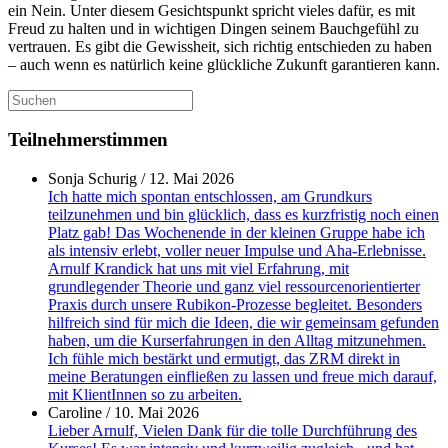
ein Nein. Unter diesem Gesichtspunkt spricht vieles dafür, es mit
Freud zu halten und in wichtigen Dingen seinem Bauchgefühl zu
vertrauen. Es gibt die Gewissheit, sich richtig entschieden zu haben
– auch wenn es natürlich keine glückliche Zukunft garantieren kann.
Suchen
nach:
Teilnehmerstimmen
Sonja Schurig
/
12. Mai 2026
Ich hatte mich spontan entschlossen, am Grundkurs
teilzunehmen und bin glücklich, dass es kurzfristig noch einen
Platz gab! Das Wochenende in der kleinen Gruppe habe ich
als intensiv erlebt, voller neuer Impulse und Aha-Erlebnisse.
Arnulf Krandick hat uns mit viel Erfahrung, mit
grundlegender Theorie und ganz viel ressourcenorientierter
Praxis durch unsere Rubikon-Prozesse begleitet. Besonders
hilfreich sind für mich die Ideen, die wir gemeinsam gefunden
haben, um die Kurserfahrungen in den Alltag mitzunehmen.
Ich fühle mich bestärkt und ermutigt, das ZRM direkt in
meine Beratungen einfließen zu lassen und freue mich darauf,
mit KlientInnen so zu arbeiten.
Caroline
/
10. Mai 2026
Lieber Arnulf, Vielen Dank für die tolle Durchführung des