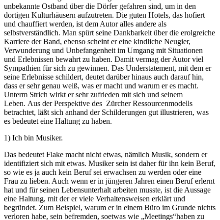
unbekannte Ostband über die Dörfer gefahren sind, um in den
dortigen Kulturhäusern aufzutreten. Die guten Hotels, das hofiert
und chauffiert werden, ist dem Autor alles andere als
selbstverständlich. Man spürt seine Dankbarkeit über die erolgreiche
Karriere der Band, ebenso scheint er eine kindliche Neugier,
Verwunderung und Unbefangenheit im Umgang mit Situationen
und Erlebnissen bewahrt zu haben. Damit vermag der Autor viel
Sympathien für sich zu gewinnen. Das Understatement, mit dem er
seine Erlebnisse schildert, deutet darüber hinaus auch darauf hin,
dass er sehr genau weiß, was er macht und warum er es macht.
Unterm Strich wirkt er sehr zufrieden mit sich und seinem
Leben. Aus der Perspektive des Zürcher Ressourcenmodells
betrachtet, läßt sich anhand der Schilderungen gut illustrieren, was
es bedeutet eine Haltung zu haben.
1) Ich bin Musiker.
Das bedeutet Flake macht nicht etwas, nämlich Musik, sondern er
identifiziert sich mit etwas. Musiker sein ist daher für ihn kein Beruf,
so wie es ja auch kein Beruf sei erwachsen zu werden oder eine
Frau zu lieben. Auch wenn er in jüngeren Jahren einen Beruf erlernt
hat und für seinen Lebensunterhalt arbeiten musste, ist die Aussage
eine Haltung, mit der er viele Verhaltensweisen erklärt und
begründet. Zum Beispiel, warum er in einem Büro im Grunde nichts
verloren habe, sein befremden, soetwas wie „Meetings“haben zu