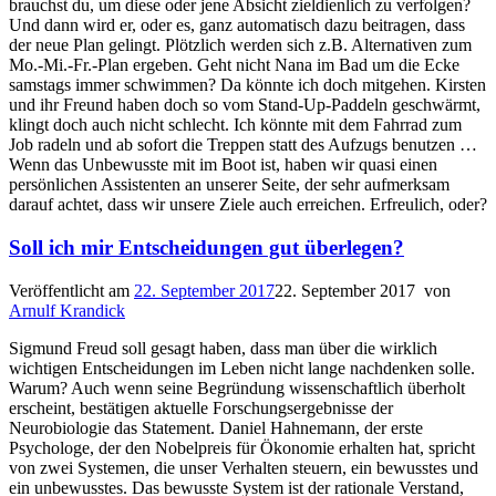
brauchst du, um diese oder jene Absicht zieldienlich zu verfolgen?
Und dann wird er, oder es, ganz automatisch dazu beitragen, dass
der neue Plan gelingt. Plötzlich werden sich z.B. Alternativen zum
Mo.-Mi.-Fr.-Plan ergeben. Geht nicht Nana im Bad um die Ecke
samstags immer schwimmen? Da könnte ich doch mitgehen. Kirsten
und ihr Freund haben doch so vom Stand-Up-Paddeln geschwärmt,
klingt doch auch nicht schlecht. Ich könnte mit dem Fahrrad zum
Job radeln und ab sofort die Treppen statt des Aufzugs benutzen …
Wenn das Unbewusste mit im Boot ist, haben wir quasi einen
persönlichen Assistenten an unserer Seite, der sehr aufmerksam
darauf achtet, dass wir unsere Ziele auch erreichen. Erfreulich, oder?
Soll ich mir Entscheidungen gut überlegen?
Veröffentlicht am
22. September 2017
22. September 2017
von
Arnulf Krandick
Sigmund Freud soll gesagt haben, dass man über die wirklich
wichtigen Entscheidungen im Leben nicht lange nachdenken solle.
Warum? Auch wenn seine Begründung wissenschaftlich überholt
erscheint, bestätigen aktuelle Forschungsergebnisse der
Neurobiologie das Statement. Daniel Hahnemann, der erste
Psychologe, der den Nobelpreis für Ökonomie erhalten hat, spricht
von zwei Systemen, die unser Verhalten steuern, ein bewusstes und
ein unbewusstes. Das bewusste System ist der rationale Verstand,