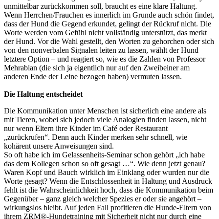
unmittelbar zurückkommen soll, braucht es eine klare Haltung.
Wenn Herrchen/Frauchen es innerlich im Grunde auch schön findet,
dass der Hund die Gegend erkundet, gelingt der Rückruf nicht. Die
Worte werden vom Gefühl nicht vollständig unterstützt, das merkt
der Hund. Vor die Wahl gestellt, den Worten zu gehorchen oder sich
von den nonverbalen Signalen leiten zu lassen, wählt der Hund
letztere Option – und reagiert so, wie es die Zahlen von Professor
Mehrabian (die sich ja eigentlich nur auf den Zweibeiner am
anderen Ende der Leine bezogen haben) vermuten lassen.
Die Haltung entscheidet
Die Kommunikation unter Menschen ist sicherlich eine andere als
mit Tieren, wobei sich jedoch viele Analogien finden lassen, nicht
nur wenn Eltern ihre Kinder im Café oder Restaurant
„zurückrufen“. Denn auch Kinder merken sehr schnell, wie
kohärent unsere Anweisungen sind.
So oft habe ich im Gelassenheits-Seminar schon gehört „ich habe
das dem Kollegen schon so oft gesagt …“. Wie denn jetzt genau?
Waren Kopf und Bauch wirklich im Einklang oder wurden nur die
Worte gesagt? Wenn die Entschlossenheit in Haltung und Ausdruck
fehlt ist die Wahrscheinlichkeit hoch, dass die Kommunikation beim
Gegenüber – ganz gleich welcher Spezies er oder sie angehört –
wirkungslos bleibt. Auf jeden Fall profitieren die Hunde-Eltern von
ihrem ZRM®-Hundetraining mit Sicherheit nicht nur durch eine