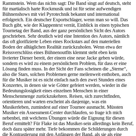
Rammstein. Wem das nichts sagt: Die Band singt auf deutsch, steht
für martialisch harte Rockmusik und ist für seine aufwendigen
Bühnenshows mit viel Pyrotechnik bekannt und international
erfolgreich. Ein deutscher Exportschlager, wenn man so will. Das
Buch gibt, wie der Klappentext verrät, Einblick in einen typischen
Tournetag der Band, aus der ganz persönlichen Sicht des Autors
geschrieben. Sehr deutlich wird eine Intention des Autors, nämlich
das oft glorifizierte Leben eines Rockstars auf den materiellen
Boden der alltäglichen Realität zurückzuholen. Wenn etwa der
Reissverschlüss eines Bühnenoutfits klemmt steht eben kein
livrierter Diener bereit, der einem eine neue Jacke geben würde,
sondern es wird zu einem persönlichem Problem, für dass er eine
Lösung finden muss. In der Sicht der Fans scheinen die „Sterne“,
also die Stars, solchen Problemen gerne meilenweit enthoben, auch
für die Musiker ist es nicht einfach nach den zwei Stunden eines
Konzertes, in denen sie wie Götter gefeiert werden, wieder in die
Bedeutungslosigkeit eines einzelnen Menschen in einer
Menschenmenge zurückzukehren. Reisen, sich zurechtfinden,
orientieren und warten erscheint als dasjenige, was ein
Musikerleben, zumindest auf einer Tournee ausmacht. Müssten
Musiker ein Assessment-Center durchlaufen, so frage ich mich
nebenbei, mit welchens Übungen würde die Eignung für diesen
Beruf ermittelt? Für Flake ist das Musiker-sein allerdings kein Beruf,
doch dazu später mehr. Tiefe bekommen die Schilderungen durch
die Kontrastierung mit den Anfängen der Band, als sie als eine