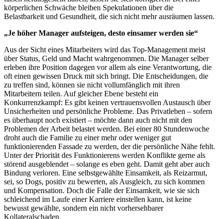
körperlichen Schwäche bleiben Spekulationen über die
Belastbarkeit und Gesundheit, die sich nicht mehr ausräumen lassen.
„Je höher Manager aufsteigen, desto einsamer werden sie“
Aus der Sicht eines Mitarbeiters wird das Top-Management meist
über Status, Geld und Macht wahrgenommen. Die Manager selber
erleben ihre Position dagegen vor allem als eine Verantwortung, die
oft einen gewissen Druck mit sich bringt. Die Entscheidungen, die
zu treffen sind, können sie nicht vollumfänglich mit ihren
Mitarbeitern teilen. Auf gleicher Ebene besteht ein
Konkurrenzkampf: Es gibt keinen vertrauensvollen Austausch über
Unsicherheiten und persönliche Probleme. Das Privatleben – sofern
es überhaupt noch existiert – möchte dann auch nicht mit den
Problemen der Arbeit belastet werden. Bei einer 80 Stundenwoche
droht auch die Familie zu einer mehr oder weniger gut
funktionierenden Fassade zu werden, der die persönliche Nähe fehlt.
Unter der Priorität des Funktionierens werden Konflikte gerne als
störend ausgeblendet – solange es eben geht. Damit geht aber auch
Bindung verloren. Eine selbstgewählte Einsamkeit, als Reizarmut,
sei, so Dogs, positiv zu bewerten, als Ausgleich, zu sich kommen
und Kompensation. Doch die Falle der Einsamkeit, wie sie sich
schleichend im Laufe einer Karriere einstellen kann, ist keine
bewusst gewählte, sondern ein nicht vorhersehbarer
Kollateralschaden.