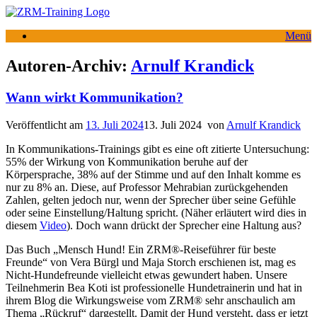
Zum
Inhalt
Menü
springen
Autoren-Archiv:
Arnulf Krandick
Wann wirkt Kommunikation?
Veröffentlicht am
13. Juli 2024
13. Juli 2024
von
Arnulf Krandick
In Kommunikations-Trainings gibt es eine oft zitierte Untersuchung:
55% der Wirkung von Kommunikation beruhe auf der
Körpersprache, 38% auf der Stimme und auf den Inhalt komme es
nur zu 8% an. Diese, auf Professor Mehrabian zurückgehenden
Zahlen, gelten jedoch nur, wenn der Sprecher über seine Gefühle
oder seine Einstellung/Haltung spricht. (Näher erläutert wird dies in
diesem
Video
). Doch wann drückt der Sprecher eine Haltung aus?
Das Buch „Mensch Hund! Ein ZRM®-Reiseführer für beste
Freunde“ von Vera Bürgl und Maja Storch erschienen ist, mag es
Nicht-Hundefreunde vielleicht etwas gewundert haben. Unsere
Teilnehmerin Bea Koti ist professionelle Hundetrainerin und hat in
ihrem Blog die Wirkungsweise vom ZRM® sehr anschaulich am
Thema „Rückruf“ dargestellt. Damit der Hund versteht, dass er jetzt