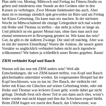
Plan sieht vor, Montag, Mittwoch und Freitag ins Fitness-Studio zu
gehen und mindestens eine Stunde an den Geräten oder in den
Kursen zu verbringen. Zwei Monate funktioniert das auch. Aber
dann ist es montags ziemlich spät geworden im Büro und am Freitag
hat Klaus Geburtstag. Da kann man nix machen. In der nächsten
Woche ist Mittwochabend die einzige Gelegenheit sich mal wieder
mit Heike und Thomas zu treffen – das steht ja schon so lange an.
Und plötzlich ist ein ganzer Monat rum, ohne dass man auch nur
einmal nennenswert in Bewegung geraten ist. Wie kann das sein?
Gut, da gibt es die äußeren Zwänge. Die sind oft mächtig. Aber was
ist mit der inneren Einstellung? Waren die Anlässe, die unsere guten
Vorsätze so unglücklich verhindert haben nicht auch irgendwie
willkommen? Wir haben ja schließlich unser Bestes gegeben. Basta!
ZRM verbindet Kopf und Bauch
Warum soll das nun mit ZRM anders sein? Weil alle
Entscheidungen, die wir ZRM-basiert treffen, von Kopf und Bauch
gleichermaßen unterstützt werden. Im vorgenannten Beispiel hat der
Kopf beschlossen, was zu tun ist. Der Bauch, der vielleicht viel
lieber mit Klaus ein Gläschen auf seinen Geburtstag trinkt, oder mit
Heike und Thomas was leckeres Essen geht, wurde dabei gar nicht
gefragt. Deshalb freut sich dieser Teil in uns dann auch eher, wenn’s
leider wieder mal nicht klappt und ihm das Schwitzen erspart bleibt.
Beim ZRM fragen wir zuerst den Bauch, das Unbewusste, was