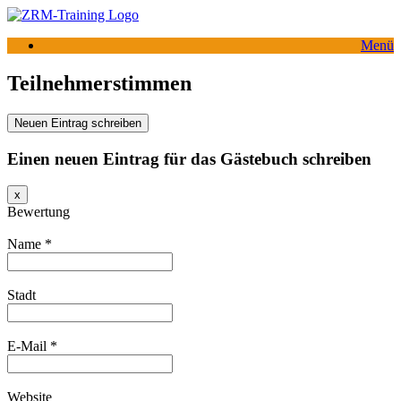
Zum
Inhalt
Menü
springen
Teilnehmerstimmen
Einen neuen Eintrag für das Gästebuch schreiben
Dieses
x
Formular
Bewertung
ausblenden
Name
*
Stadt
E-Mail
*
Website