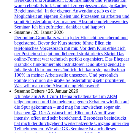
Reflektion und Austausch. Dokumentation und Präsentation
waren ebenfalls toll. Und nicht zu vergessen - das großartige
Begleitmaterial. In der eigenen Anwendung gab es die
Möglichkeit an eigenen Zielen und Prozessen zu arbeiten und
somit Selbsterfahrung zu machen. Absolut empfehlenswertes
Seminar. Ich bin zufrieden, dankbar und happy:)
Susanne
/
26. Januar 2026
Der online-Grundkurs war in jeder Hinsicht bereichernd und
begeisternd. Bevor der Kurs startete führte Ellen ein
telefonisches Vorgespräch mit mir. Vor dem Kurs erhielt ich
per Post ein sehr gut und liebevoll strukturiertes Skript.Das
online-Format war technisch perfekt organisiert. Das Ehepaar
Krandick funktioniert als Instruktoren-Duo überragend.Die
Inhalte sind klar und verständlich. Ich kann sie praktisch zu
100% in meiner Arbeitsstelle umsetzen. Und persönlich
konnte ich durch die große Selbsterfahrung sehr profitieren.
Was will man mehr. Absolut empfehlenswert!
Susanne Deiters
/
26. Januar 2026
Ich habe am AK 1 zum Thema Schattenarbeit im ZRM
teilgenommen und bin meinem eigenen Schatten wirklich auf
die Spur gekommen – und mag ihn inzwischen sogar ein
bisschen 😊. Der Austausch mit Ellen und Arnulf war
intensiv, offen und sehr bereichernd. Besonders beeindruckt
hat mich der durchgehend wertschätzende Umgang unter den
Teilnehmenden. Wie alle GK-Seminare ist auch dieses