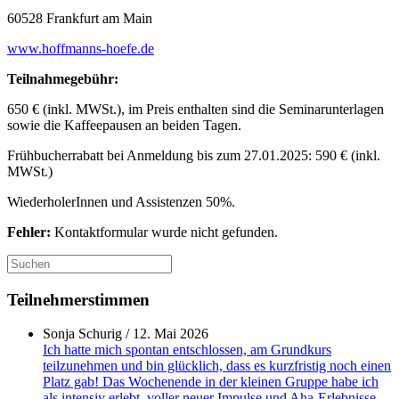
60528 Frankfurt am Main
www.hoffmanns-hoefe.de
Teilnahmegebühr:
650 € (inkl. MWSt.), im Preis enthalten sind die Seminarunterlagen
sowie die Kaffeepausen an beiden Tagen.
Frühbucherrabatt bei Anmeldung bis zum 27.01.2025: 590 € (inkl.
MWSt.)
WiederholerInnen und Assistenzen 50%.
Fehler:
Kontaktformular wurde nicht gefunden.
Suchen
nach:
Teilnehmerstimmen
Sonja Schurig
/
12. Mai 2026
Ich hatte mich spontan entschlossen, am Grundkurs
teilzunehmen und bin glücklich, dass es kurzfristig noch einen
Platz gab! Das Wochenende in der kleinen Gruppe habe ich
als intensiv erlebt, voller neuer Impulse und Aha-Erlebnisse.