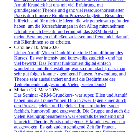
Arnulf Krandick hat uns mit viel Erfahrung, mit
grundlegender Theorie und ganz viel ressourcenorientierter
Praxis durch unsere Rubikon-Prozesse begleitet. Besonders
hilfreich sind für mich die Ideen, die wir gemeinsam gefunden
haben, um die Kurserfahrungen in den Alltag mitzunehmen.
Ich fühle mich bestärkt und ermutigt, das ZRM direkt in
meine Beratungen einfließen zu lassen und freue mich darauf,
mit KlientInnen so zu arbeiten.
Caroline
/
10. Mai 2026
Lieber Arnulf, Vielen Dank für die tolle Durchführung des
Kurses! Es war intensiv und kurzweilig zugleich - und hat
viel bewirkt! Das Format funktioniert digital einfach
wunderbar und die Gestaltung war so durchdacht, dass man
sehr gut folgen konnte - genügend Pausen, Anwendung und
Theorie sehr ausbalanciert und auf die Bedürfnisse der
Teilnehmenden abgestimmt. Vielen, vielen Dank!
Miriam
/
23. März 2026
Das Seminar -ZRM-Grundkurs- war super. Ellen und Arnulf
haben uns als Trainer*innen-Duo in zwei Tagen super durch
den Prozess geleitet und begleitet. Top strukturiert, super
fachlich, humorvoll und zugewandt. Die Gruppe und auch die
vielen Kleingruppenarbeiten war ebenfalls bereichernd und
lehrreich. Theorie, Praxis und eigenes Erkunden waren sehr
ausgewogen. Es gab zudem genügend Zeit für Fragen,